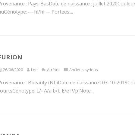
rovenance : Pays-BasDate de naissance : juillet 2020Couleur 
nuGénotype: — hl/hl — Portées:...
FURION
26/06/2020
Lee
Arrêter
Anciens syriens
Provenance : Bbeauty (NL)Date de naissance : 03-10-2019Coul
ourtsGénotype: L/- A/a b/b E/e P/p Note:...