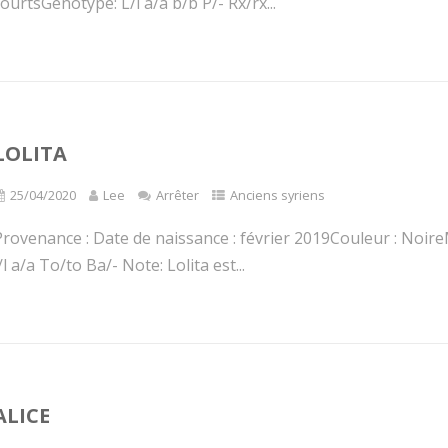
ourtsGénotype: L/l a/a b/b P/- Rx/rx...
LOLITA
25/04/2020
Lee
Arrêter
Anciens syriens
Provenance : Date de naissance : février 2019Couleur : Noire
/l a/a To/to Ba/- Note: Lolita est...
ALICE