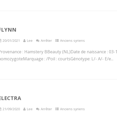
FLYNN
20/01/2021
Lee
Arrêter
Anciens syriens
Provenance : Hamstery BBeauty (NL)Date de naissance : 03-1
omozygoteMarquage : /Poil : courtsGénotype: L/- A/- E/e...
ELECTRA
21/09/2020
Lee
Arrêter
Anciens syriens