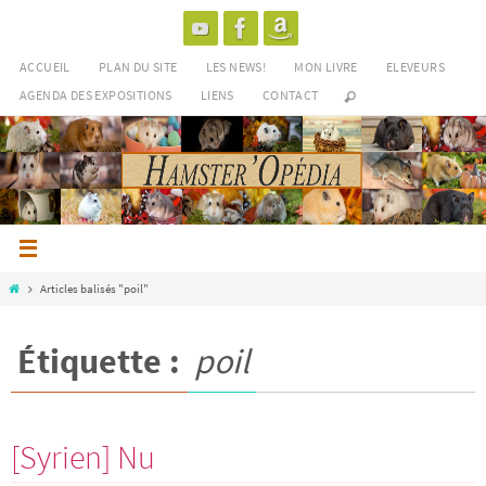
Passer
vers
le
ACCUEIL
PLAN DU SITE
LES NEWS!
MON LIVRE
ELEVEURS
contenu
AGENDA DES EXPOSITIONS
LIENS
CONTACT
Home
Articles balisés "poil"
Étiquette :
poil
[Syrien] Nu