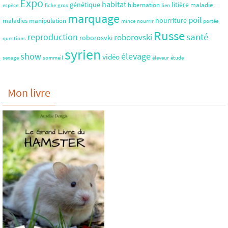
Expo
habitat
génétique
litière
hibernation
maladie
espèce
fiche
gros
lien
marquage
poil
nourriture
maladies
manipulation
mince
nourrir
portée
Russe
santé
reproduction
roborovski
roborosvki
questions
syrien
show
élevage
vidéo
sexage
sommeil
éleveur
étude
Mon livre