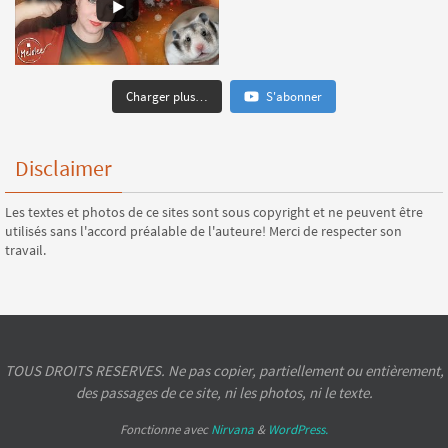
Charger plus…
S'abonner
Disclaimer
Les textes et photos de ce sites sont sous copyright et ne peuvent être
utilisés sans l'accord préalable de l'auteure! Merci de respecter son
travail.
TOUS DROITS RESERVES. Ne pas copier, partiellement ou entièrement,
des passages de ce site, ni les photos, ni le texte.
Fonctionne avec
Nirvana
&
WordPress.