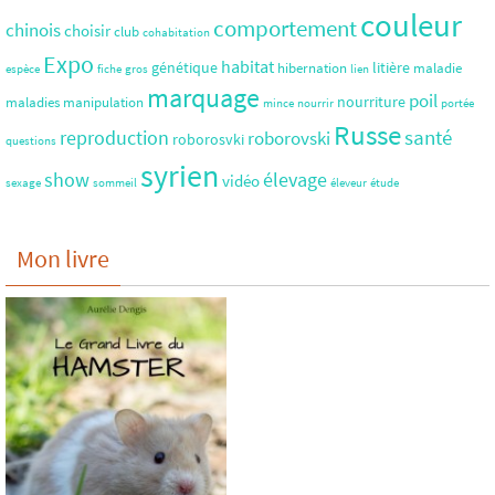
couleur
comportement
chinois
choisir
club
cohabitation
Expo
habitat
génétique
litière
hibernation
maladie
espèce
fiche
gros
lien
marquage
poil
nourriture
maladies
manipulation
mince
nourrir
portée
Russe
santé
reproduction
roborovski
roborosvki
questions
syrien
show
élevage
vidéo
sexage
sommeil
éleveur
étude
Mon livre