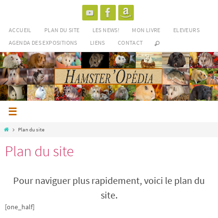
Passer
vers
le
ACCUEIL
PLAN DU SITE
LES NEWS!
MON LIVRE
ELEVEURS
contenu
AGENDA DES EXPOSITIONS
LIENS
CONTACT
Home
Plan du site
Plan du site
Pour naviguer plus rapidement, voici le plan du
site.
[one_half]