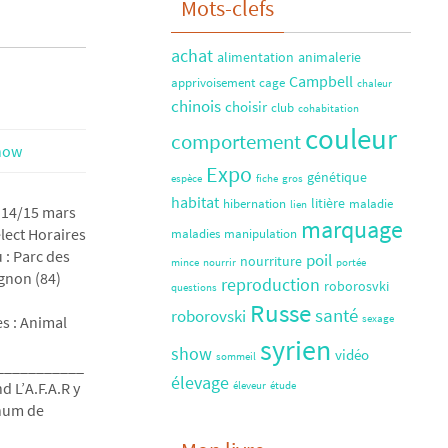
Mots-clefs
achat
alimentation
animalerie
Campbell
apprivoisement
cage
chaleur
chinois
choisir
club
cohabitation
couleur
comportement
how
Expo
génétique
espèce
fiche
gros
habitat
litière
hibernation
maladie
lien
 14/15 mars
marquage
lect Horaires
maladies
manipulation
 : Parc des
poil
nourriture
mince
nourrir
portée
gnon (84)
reproduction
roborosvki
questions
Russe
santé
roborovski
s : Animal
sexage
syrien
show
vidéo
sommeil
___________
élevage
 L’A.F.A.R y
éleveur
étude
gnum de