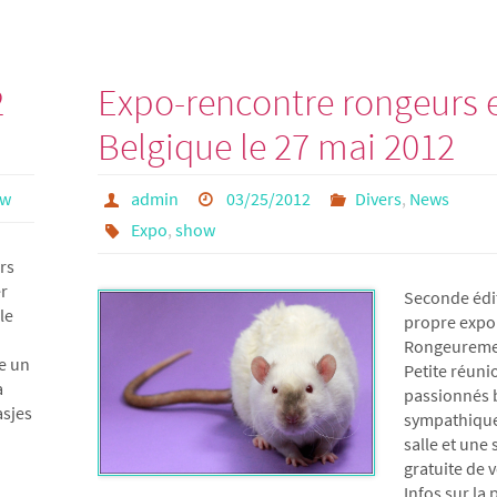
2
Expo-rencontre rongeurs 
Belgique le 27 mai 2012
ow
admin
03/25/2012
Divers
,
News
Expo
,
show
rs
er
Seconde édi
le
propre expo 
Rongeuremen
re un
Petite réuni
a
passionnés 
asjes
sympathique
salle et une
gratuite de 
Infos sur la