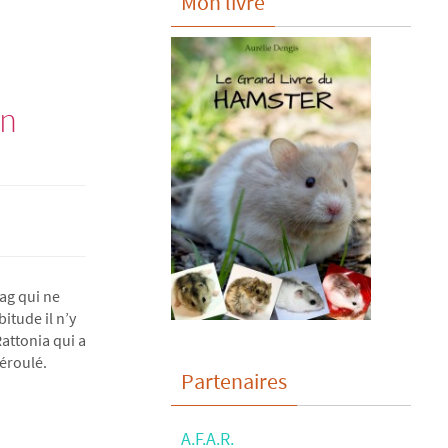
Mon livre
on
ag qui ne
itude il n’y
Rattonia qui a
déroulé.
Partenaires
A.F.A.R.