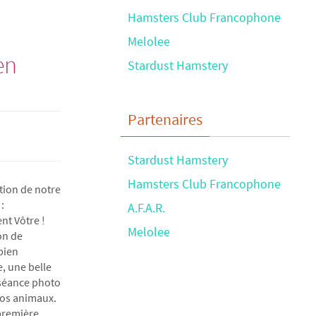
Hamsters Club Francophone
Melolee
en
Stardust Hamstery
Partenaires
Stardust Hamstery
Hamsters Club Francophone
tion de notre
:
A.F.A.R.
t Vôtre !
Melolee
on de
bien
, une belle
 séance photo
vos animaux.
 première