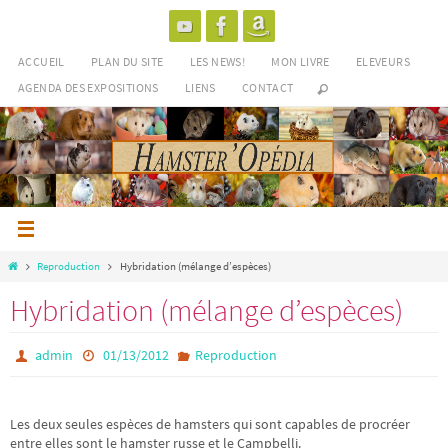
Passer
vers
le
ACCUEIL
PLAN DU SITE
LES NEWS!
MON LIVRE
ELEVEURS
contenu
AGENDA DES EXPOSITIONS
LIENS
CONTACT
Home
Reproduction
Hybridation (mélange d’espèces)
Hybridation (mélange d’espèces)
admin
01/13/2012
Reproduction
Les deux seules espèces de hamsters qui sont capables de procréer
entre elles sont le hamster russe et le Campbelli.