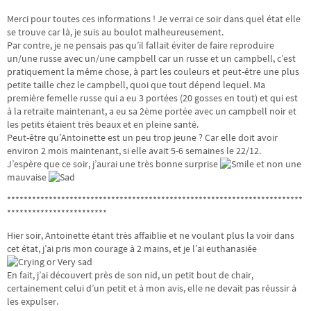
Merci pour toutes ces informations ! Je verrai ce soir dans quel état elle
se trouve car là, je suis au boulot malheureusement.
Par contre, je ne pensais pas qu’il fallait éviter de faire reproduire
un/une russe avec un/une campbell car un russe et un campbell, c’est
pratiquement la même chose, à part les couleurs et peut-être une plus
petite taille chez le campbell, quoi que tout dépend lequel. Ma
première femelle russe qui a eu 3 portées (20 gosses en tout) et qui est
à la retraite maintenant, a eu sa 2ème portée avec un campbell noir et
les petits étaient très beaux et en pleine santé.
Peut-être qu’Antoinette est un peu trop jeune ? Car elle doit avoir
environ 2 mois maintenant, si elle avait 5-6 semaines le 22/12.
J’espère que ce soir, j’aurai une très bonne surprise
et non une
mauvaise
***********************************************************************
************************
Hier soir, Antoinette étant très affaiblie et ne voulant plus la voir dans
cet état, j’ai pris mon courage à 2 mains, et je l’ai euthanasiée
En fait, j’ai découvert près de son nid, un petit bout de chair,
certainement celui d’un petit et à mon avis, elle ne devait pas réussir à
les expulser.