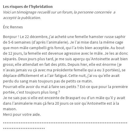
Les risques de l’hybridation
Voici un témoignage recueilli sur un forum, la personne concernée a
accepté la publication.
Éric Rennes
Bonjour ! Le 22 décembre, j’ai acheté une femelle hamster russe saphir
de 5-6 semaines (d’après l’animalerie). Je l’ai mise dans la même cage
que mon mâle campbelli gris foncé, qui l’a très bien acceptée. Au bout
de 12 jours, la femelle est devenue agressive avec le mâle. Je les ai donc
séparés. Deux jours plus tard, je me suis aperçu qu’Antoinette avait bien
grossi, elle attendait en fait des ptits. Depuis hier, elle est énorme (je
n’avais jamais vu çà avec ma précédente femelle qui a eu 3 portées), se
déplace difficilement et a l’air fatigué. Cette nuit, j’ai vu qu’elle avait
perdu du sang mais toujours pas de petits ce matin.
Pourrait-elle avoir du mal à faire ses petits ? Est-ce que pour la première
portée, c’est toujours plus long ?
Je ne sais pas si elle est enceinte de Braspart ou d’un mâle qu’il y avait
dans l’animalerie mais çà fera 20 jours ce soir qu’Antoinette est à la
maison.
Merci pour votre aide.
***********************************************************************
************************