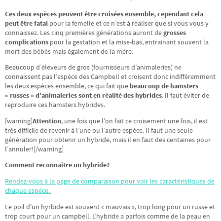
Ces deux espèces peuvent être croisées ensemble, cependant cela
peut être fatal
pour la femelle et ce n’est à réaliser que si vous vous y
connaissez. Les cinq premières générations auront de
grosses
complications
pour la gestation et la mise-bas, entrainant souvent la
mort des bébés mais également de la mère.
Beaucoup d’éleveurs de gros (fournisseurs d’animaleries) ne
connaissent pas l’espèce des Campbell et croisent donc indifféremment
les deux espèces ensemble, ce qui fait que
beaucoup de hamsters
« russes » d’animaleries sont en réalité des hybrides
. Il faut éviter de
reproduire ces hamsters hybrides.
[warning]
Attention
, une fois que l’on fait ce croisement une fois, il est
très difficile de revenir à l’une ou l’autre espèce. Il faut une seule
génération pour obtenir un hybride, mais il en faut des centaines pour
l’annuler![/warning]
Comment reconnaitre un hybride?
Rendez-vous à la page de comparaison pour voir les caractéristiques de
chaque espèce.
Le poil d’un hyrbide est souvent « mauvais », trop long pour un russe et
trop court pour un campbell. L’hybride a parfois comme de la peau en