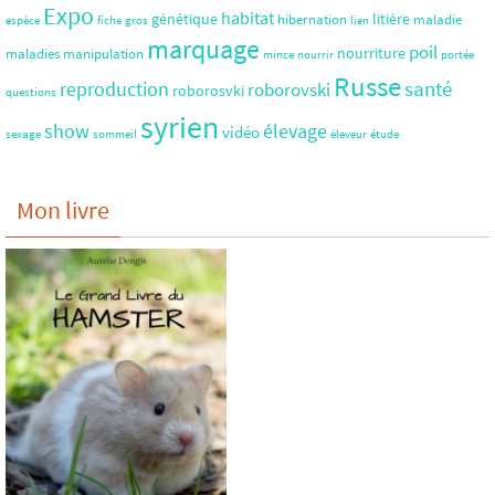
Expo
habitat
génétique
litière
hibernation
maladie
espèce
fiche
gros
lien
marquage
poil
nourriture
maladies
manipulation
mince
nourrir
portée
Russe
santé
reproduction
roborovski
roborosvki
questions
syrien
show
élevage
vidéo
sexage
sommeil
éleveur
étude
Mon livre