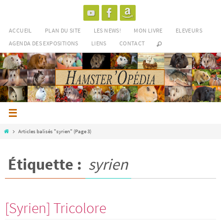
Passer
vers
le
ACCUEIL
PLAN DU SITE
LES NEWS!
MON LIVRE
ELEVEURS
contenu
AGENDA DES EXPOSITIONS
LIENS
CONTACT
Home
Articles balisés "syrien"
(Page 3)
Étiquette :
syrien
[Syrien] Tricolore