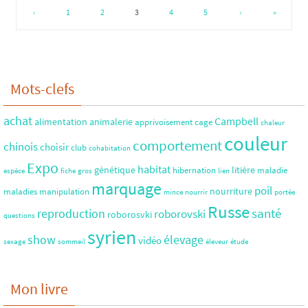
‹
1
2
3
4
5
›
»
Mots-clefs
achat
Campbell
alimentation
animalerie
apprivoisement
cage
chaleur
couleur
comportement
chinois
choisir
club
cohabitation
Expo
habitat
génétique
litière
hibernation
maladie
espèce
fiche
gros
lien
marquage
poil
nourriture
maladies
manipulation
mince
nourrir
portée
Russe
santé
reproduction
roborovski
roborosvki
questions
syrien
show
élevage
vidéo
sexage
sommeil
éleveur
étude
Mon livre