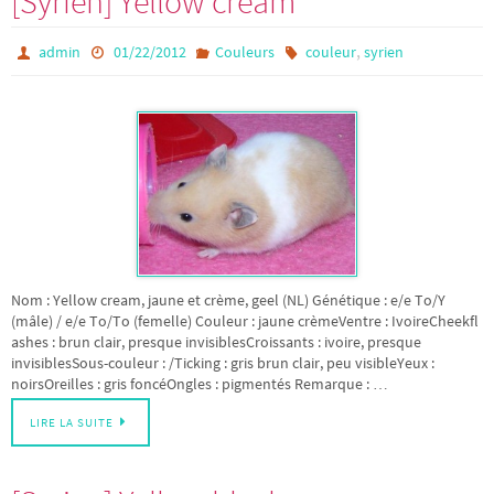
[Syrien] Yellow cream
,
admin
01/22/2012
Couleurs
couleur
syrien
Nom : Yellow cream, jaune et crème, geel (NL) Génétique : e/e To/Y
(mâle) / e/e To/To (femelle) Couleur : jaune crèmeVentre : IvoireCheekfl
ashes : brun clair, presque invisiblesCroissants : ivoire, presque
invisiblesSous-couleur : /Ticking : gris brun clair, peu visibleYeux :
noirsOreilles : gris foncéOngles : pigmentés Remarque : …
LIRE LA SUITE