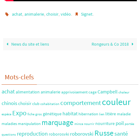
,
,
,
.
.
achat
animalerie
choisir
vidéo
Signet
News du site et liens
Rongeurs & Co 2018
Mots-clefs
achat
Campbell
alimentation
animalerie
apprivoisement
cage
chaleur
couleur
comportement
chinois
choisir
club
cohabitation
Expo
habitat
génétique
litière
hibernation
maladie
espèce
fiche
gros
lien
marquage
poil
nourriture
maladies
manipulation
mince
nourrir
portée
Russe
santé
reproduction
roborovski
roborosvki
questions