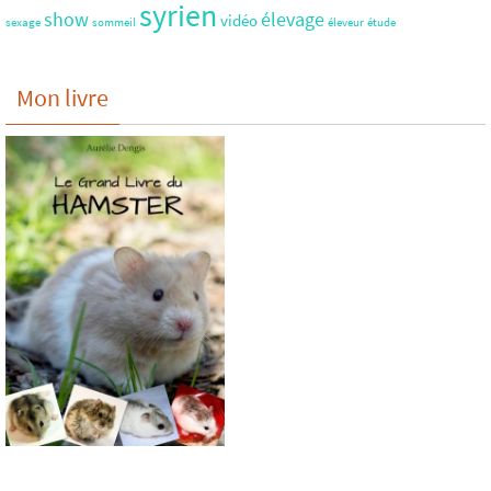
syrien
show
élevage
vidéo
sexage
sommeil
éleveur
étude
Mon livre