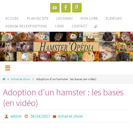
Passer
vers
le
ACCUEIL
PLAN DU SITE
LES NEWS!
MON LIVRE
ELEVEURS
contenu
AGENDA DES EXPOSITIONS
LIENS
CONTACT
Home
Achat et choix
Adoption d’un hamster : les bases (en vidéo)
Adoption d’un hamster : les bases
(en vidéo)
admin
08/24/2017
Achat et choix