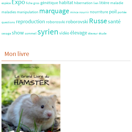
Expo
habitat
génétique
litière
hibernation
maladie
espèce
fiche
gros
lien
marquage
poil
nourriture
maladies
manipulation
mince
nourrir
portée
Russe
santé
reproduction
roborovski
roborosvki
questions
syrien
show
élevage
vidéo
sexage
sommeil
éleveur
étude
Mon livre