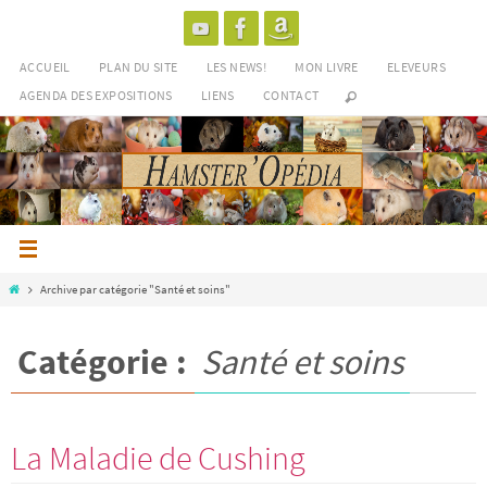
Passer
vers
le
ACCUEIL
PLAN DU SITE
LES NEWS!
MON LIVRE
ELEVEURS
contenu
AGENDA DES EXPOSITIONS
LIENS
CONTACT
Home
Archive par catégorie "Santé et soins"
Catégorie :
Santé et soins
La Maladie de Cushing