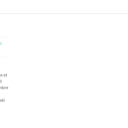
i
e et
l
mbre
ski