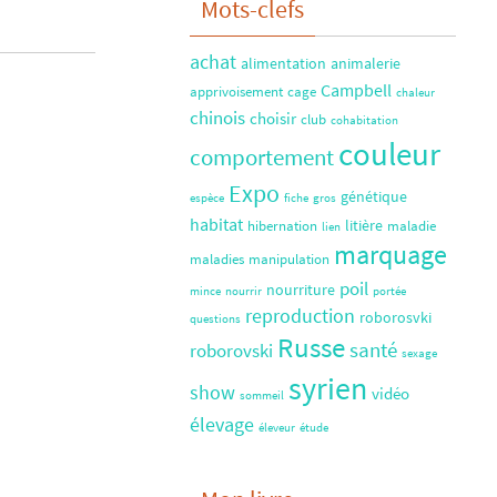
Mots-clefs
achat
alimentation
animalerie
Campbell
apprivoisement
cage
chaleur
chinois
choisir
club
cohabitation
couleur
comportement
Expo
génétique
espèce
fiche
gros
habitat
litière
hibernation
maladie
lien
marquage
maladies
manipulation
poil
nourriture
mince
nourrir
portée
reproduction
roborosvki
questions
Russe
santé
roborovski
sexage
syrien
show
vidéo
sommeil
élevage
éleveur
étude