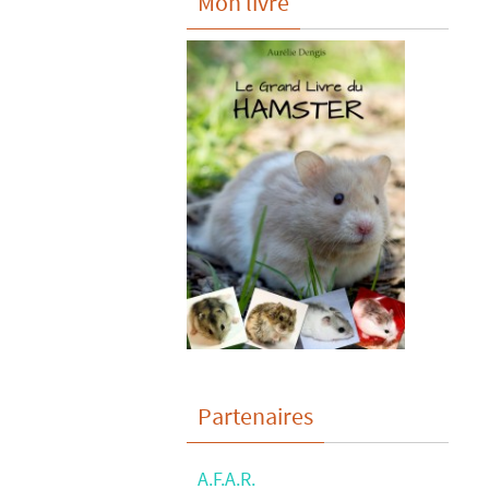
Mon livre
Partenaires
A.F.A.R.