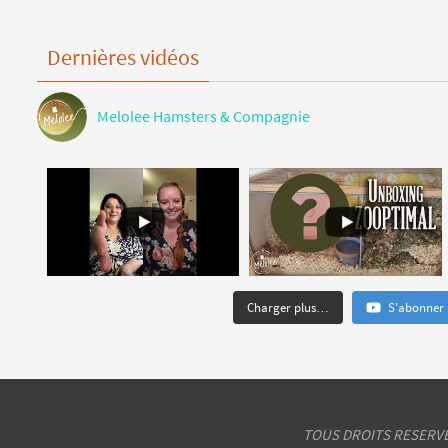
Dernières vidéos
Melolee Hamsters & Compagnie
Charger plus…
S'abonner
TOUS DROITS RESERVES. N