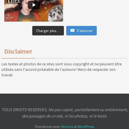
Charger plus…
S'abonner
Disclaimer
Les textes et photos de ce sites sont sous copyright et ne peuvent être
utilisés sans l'accord préalable de l'auteure! Merci de respecter son
travail.
TOUS DROITS RESERVES. Ne pas copier, partiellement ou entièrement,
des passages de ce site, ni les photos, ni le texte.
Fonctionne avec
Nirvana
&
WordPress.