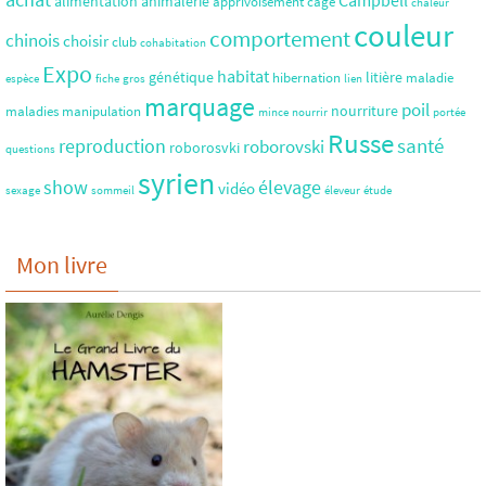
alimentation
animalerie
apprivoisement
cage
chaleur
couleur
comportement
chinois
choisir
club
cohabitation
Expo
habitat
génétique
litière
hibernation
maladie
espèce
fiche
gros
lien
marquage
poil
nourriture
maladies
manipulation
mince
nourrir
portée
Russe
santé
reproduction
roborovski
roborosvki
questions
syrien
show
élevage
vidéo
sexage
sommeil
éleveur
étude
Mon livre