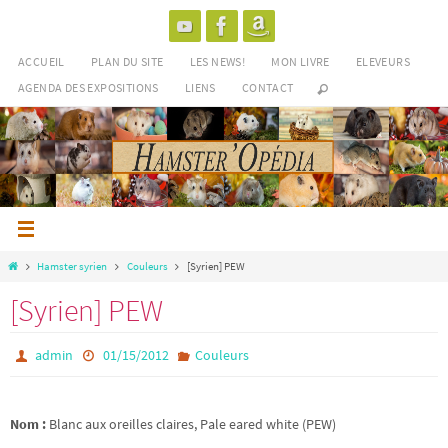
Passer
vers
le
ACCUEIL
PLAN DU SITE
LES NEWS!
MON LIVRE
ELEVEURS
contenu
AGENDA DES EXPOSITIONS
LIENS
CONTACT
Home
Hamster syrien
Couleurs
[Syrien] PEW
[Syrien] PEW
admin
01/15/2012
Couleurs
Nom :
Blanc aux oreilles claires, Pale eared white (PEW)