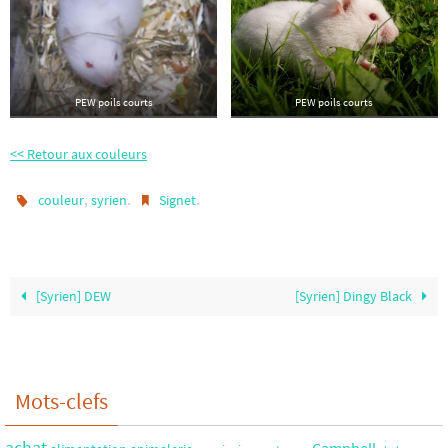
PEW poils courts
PEW poils courts
<< Retour aux couleurs
,
.
.
couleur
syrien
Signet
[Syrien] DEW
[Syrien] Dingy Black
Mots-clefs
achat
Campbell