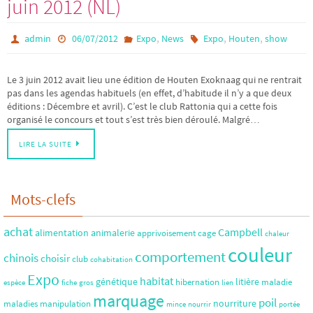
juin 2012 (NL)
,
,
,
admin
06/07/2012
Expo
News
Expo
Houten
show
Le 3 juin 2012 avait lieu une édition de Houten Exoknaag qui ne rentrait
pas dans les agendas habituels (en effet, d’habitude il n’y a que deux
éditions : Décembre et avril). C’est le club Rattonia qui a cette fois
organisé le concours et tout s’est très bien déroulé. Malgré…
LIRE LA SUITE
Mots-clefs
achat
Campbell
alimentation
animalerie
apprivoisement
cage
chaleur
couleur
comportement
chinois
choisir
club
cohabitation
Expo
habitat
génétique
litière
hibernation
maladie
espèce
fiche
gros
lien
marquage
poil
nourriture
maladies
manipulation
mince
nourrir
portée