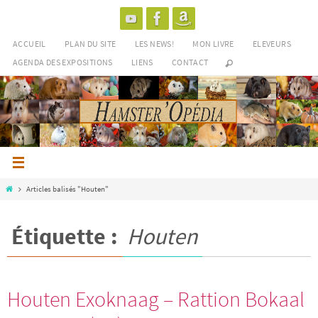
Passer
vers
le
ACCUEIL
PLAN DU SITE
LES NEWS!
MON LIVRE
ELEVEURS
contenu
AGENDA DES EXPOSITIONS
LIENS
CONTACT
Home
Articles balisés "Houten"
Étiquette :
Houten
Houten Exoknaag – Rattion Bokaal