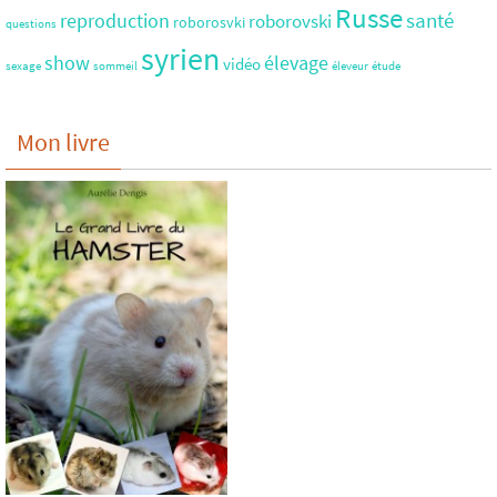
Russe
santé
reproduction
roborovski
roborosvki
questions
syrien
show
élevage
vidéo
sexage
sommeil
éleveur
étude
Mon livre